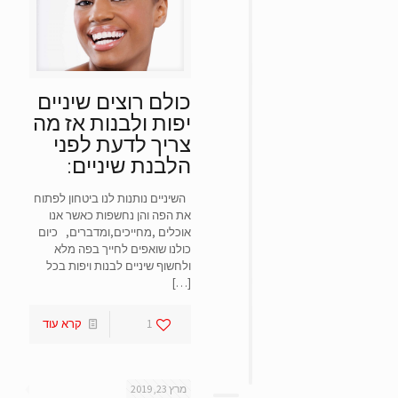
סמן קישורים
font_download
אפס
cached
את
כל
כולם רוצים שיניים
האפשרויות
יפות ולבנות אז מה
צריך לדעת לפני
הלבנת שיניים:
השיניים נותנות לנו ביטחון לפתוח
את הפה והן נחשפות כאשר אנו
אוכלים ,מחייכים,ומדברים, כיום
כולנו שואפים לחייך בפה מלא
ולחשוף שיניים לבנות ויפות בכל
[…]
1
קרא עוד
מרץ 23, 2019