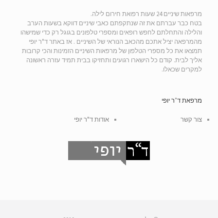
מרפאות שיניים 24 שעות רפואת חירום לילה.
בטח כבר עברתם את זה שנתקפתם כאבי שיניים דווקא בשעות הערב
והלילה והתחלתם לחפש רופאים ומספרי טלפונים בגוגל רק כדי שמישהו
מהמרפאה יציל אתכם מהכאב הנוראי של השיניים . אז באתר ד"ר יופי
תמצאו את כל מספרי הטלפון של מרפאות השיניים הזמינות והכי קרובות
אליך לבית. קודם כל הישארו רגועים ותחזיקו בבית תמיד עזרה ראשונה
למקרים שכאלו.
מרפאת ד”ר יופי
צור קשר
אודות ד"ר יופי