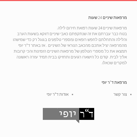
מרפאות שיניים 24 שעות
מרפאות שיניים 24 שעות רפואת חירום לילה.
בטח כבר עברתם את זה שנתקפתם כאבי שיניים דווקא בשעות הערב
והלילה והתחלתם לחפש רופאים ומספרי טלפונים בגוגל רק כדי שמישהו
מהמרפאה יציל אתכם מהכאב הנוראי של השיניים . אז באתר ד"ר יופי
תמצאו את כל מספרי הטלפון של מרפאות השיניים הזמינות והכי קרובות
אליך לבית. קודם כל הישארו רגועים ותחזיקו בבית תמיד עזרה ראשונה
למקרים שכאלו.
מרפאת ד”ר יופי
צור קשר
אודות ד"ר יופי