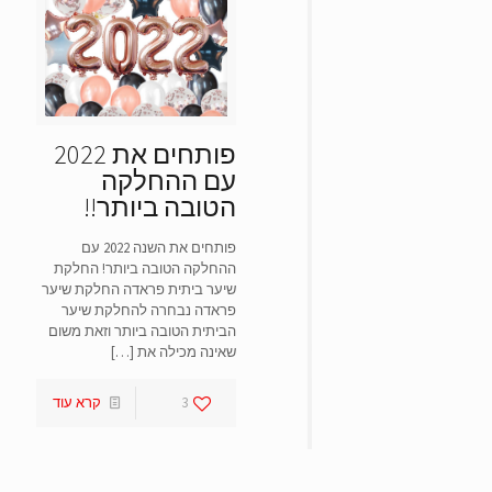
סמן קישורים
font_download
אפס
cached
את
כל
האפשרויות
פותחים את 2022
עם ההחלקה
הטובה ביותר!!
פותחים את השנה 2022 עם
ההחלקה הטובה ביותר! החלקת
שיער ביתית פראדה החלקת שיער
פראדה נבחרה להחלקת שיער
הביתית הטובה ביותר וזאת משום
שאינה מכילה את
[…]
3
קרא עוד