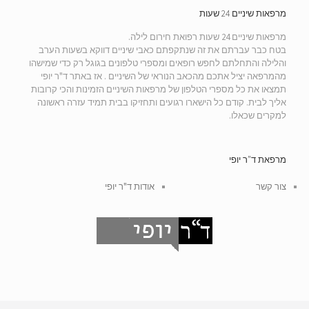
מרפאות שיניים 24 שעות
מרפאות שיניים 24 שעות רפואת חירום לילה.
בטח כבר עברתם את זה שנתקפתם כאבי שיניים דווקא בשעות הערב
והלילה והתחלתם לחפש רופאים ומספרי טלפונים בגוגל רק כדי שמישהו
מהמרפאה יציל אתכם מהכאב הנוראי של השיניים . אז באתר ד"ר יופי
תמצאו את כל מספרי הטלפון של מרפאות השיניים הזמינות והכי קרובות
אליך לבית. קודם כל הישארו רגועים ותחזיקו בבית תמיד עזרה ראשונה
למקרים שכאלו.
מרפאת ד”ר יופי
צור קשר
אודות ד"ר יופי