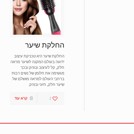
סמן קישורים
font_download
אפס
cached
את
כל
האפשרויות
החלקת שיער
החלקת שיער היא טכניקת עיצוב
ידועה בעולם המקנה לשיער מראה
חלק, קל לעיצוב ובוהק ובכך
מגשימה את חלומן של נשים רבות
ברחבי העולם למראה מושלם של
שיער חלק, חיוני ובוהק.
2
קרא עוד