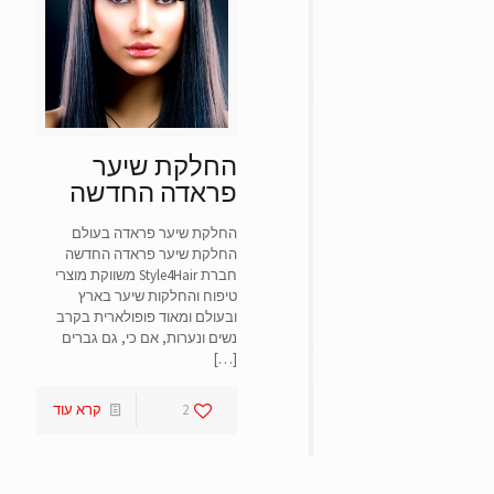
סמן קישורים
font_download
אפס
cached
את
כל
האפשרויות
החלקת שיער
פראדה החדשה
החלקת שיער פראדה בעולם
החלקת שיער פראדה החדשה
חברת Style4Hair משווקת מוצרי
טיפוח והחלקות שיער בארץ
ובעולם ומאוד פופולארית בקרב
נשים ונערות, אם כי, גם גברים
[…]
2
קרא עוד