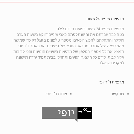
מרפאות שיניים 24 שעות
מרפאות שיניים 24 שעות רפואת חירום לילה.
בטח כבר עברתם את זה שנתקפתם כאבי שיניים דווקא בשעות הערב
והלילה והתחלתם לחפש רופאים ומספרי טלפונים בגוגל רק כדי שמישהו
מהמרפאה יציל אתכם מהכאב הנוראי של השיניים . אז באתר ד"ר יופי
תמצאו את כל מספרי הטלפון של מרפאות השיניים הזמינות והכי קרובות
אליך לבית. קודם כל הישארו רגועים ותחזיקו בבית תמיד עזרה ראשונה
למקרים שכאלו.
מרפאת ד”ר יופי
צור קשר
אודות ד"ר יופי