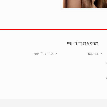
מרפאת ד”ר יופי
צור קשר
אודות ד"ר יופי