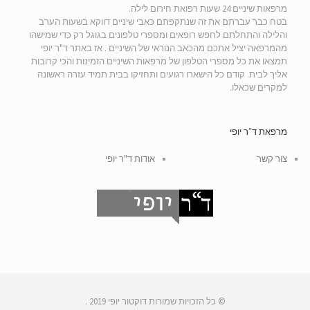
מרפאות שיניים 24 שעות רפואת חירום לילה.
בטח כבר עברתם את זה שנתקפתם כאבי שיניים דווקא בשעות הערב
והלילה והתחלתם לחפש רופאים ומספרי טלפונים בגוגל רק כדי שמישהו
מהמרפאה יציל אתכם מהכאב הנוראי של השיניים . אז באתר ד"ר יופי
תמצאו את כל מספרי הטלפון של מרפאות השיניים הזמינות והכי קרובות
אליך לבית. קודם כל הישארו רגועים ותחזיקו בבית תמיד עזרה ראשונה
למקרים שכאלו.
מרפאת ד”ר יופי
צור קשר
אודות ד"ר יופי
© כל הזכויות שמורות דוקטור יופי 2019 .