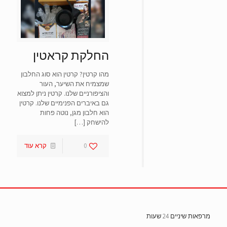
סמן קישורים
font_download
אפס
cached
את
כל
החלקת קראטין
האפשרויות
מהו קרטין? קרטין הוא סוג החלבון
שמצמיח את השיער, העור
והציפורניים שלנו. קרטין ניתן למצוא
גם באיברים הפנימיים שלנו. קרטין
הוא חלבון מגן, נוטה פחות
להישחק
[…]
0
קרא עוד
מרפאות שיניים 24 שעות