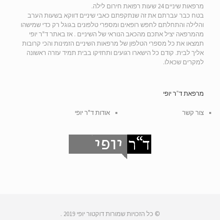
מרפאות שיניים 24 שעות רפואת חירום לילה.
בטח כבר עברתם את זה שנתקפתם כאבי שיניים דווקא בשעות הערב
והלילה והתחלתם לחפש רופאים ומספרי טלפונים בגוגל רק כדי שמישהו
מהמרפאה יציל אתכם מהכאב הנוראי של השיניים . אז באתר ד"ר יופי
תמצאו את כל מספרי הטלפון של מרפאות השיניים הזמינות והכי קרובות
אליך לבית. קודם כל הישארו רגועים ותחזיקו בבית תמיד עזרה ראשונה
למקרים שכאלו.
מרפאת ד”ר יופי
צור קשר
אודות ד"ר יופי
© כל הזכויות שמורות דוקטור יופי 2019 .