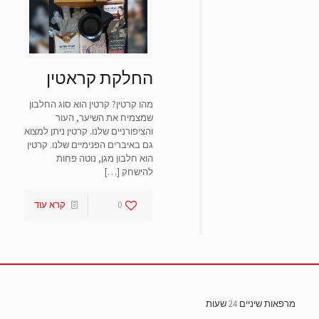
סמן קישורים
font_download
אפס
cached
את
כל
החלקת קראטין
האפשרויות
מהו קרטין? קרטין הוא סוג החלבון
שמצמיח את השיער, העור
והציפורניים שלנו. קרטין ניתן למצוא
גם באיברים הפנימיים שלנו. קרטין
הוא חלבון מגן, נוטה פחות
להישחק
[…]
0
קרא עוד
מרפאות שיניים 24 שעות