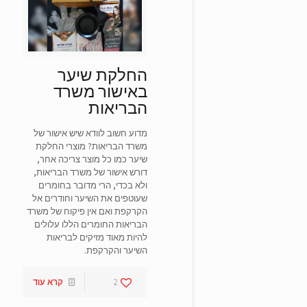
סמן קישורים
font_download
אפס
cached
את
כל
החלקת שיער
האפשרויות
באישור משרד
הבריאות
מדוע חשוב לוודא שיש אישור של
משרד הבריאות? מוצרי החלקת
שיער כמו כל מוצר צריכה אחר,
דורש אישור של משרד הבריאות,
ולא בכדי, הרי מדובר בחומרים
שעוטפים את השיער וחודרים אל
הקרקפת ואם אין פיקוח של משרד
הבריאות החומרים הללו עלולים
להיות מאוד מזיקים לבריאות
השיער והקרקפת.
2
קרא עוד